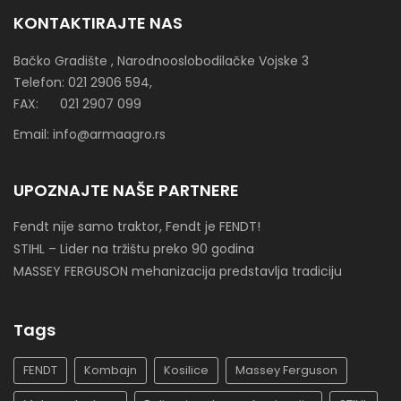
KONTAKTIRAJTE NAS
Bačko Gradište , Narodnooslobodilačke Vojske 3
Telefon: 021 2906 594,
FAX: 021 2907 099
Email: info@armaagro.rs
UPOZNAJTE NAŠE PARTNERE
Fendt nije samo traktor, Fendt je FENDT!
STIHL – Lider na tržištu preko 90 godina
MASSEY FERGUSON mehanizacija predstavlja tradiciju
Tags
FENDT
Kombajn
Kosilice
Massey Ferguson