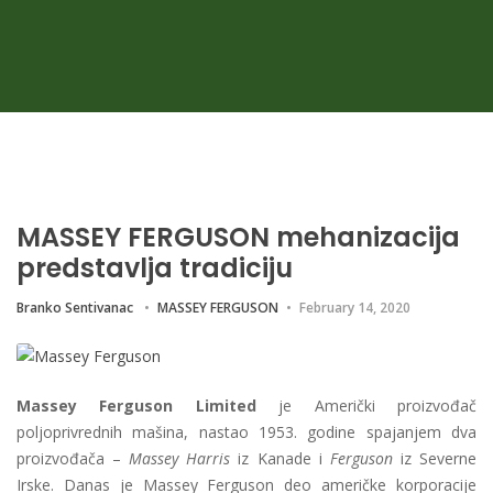
MASSEY FERGUSON mehanizacija
predstavlja tradiciju
Branko Sentivanac
MASSEY FERGUSON
February 14, 2020
Massey Ferguson Limited
je Američki proizvođač
poljoprivrednih mašina, nastao 1953. godine spajanjem dva
proizvođača –
Massey Harris
iz Kanade i
Ferguson
iz Severne
Irske. Danas je Massey Ferguson deo američke korporacije